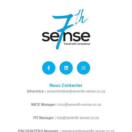
F
L
I
a
i
n
c
n
s
e
k
t
b
e
a
o
d
g
o
Nous Contacter
i
r
k
n
a
Directrice :
annechristine@seventh-sense.co.za
-
m
f
MICE Manager:
nico@seventh-sense.co.za
FIT Manager :
liza@seventh-sense.co.za
ENCOUNTERS Manager :
margeaux@seventh-sense.co.za