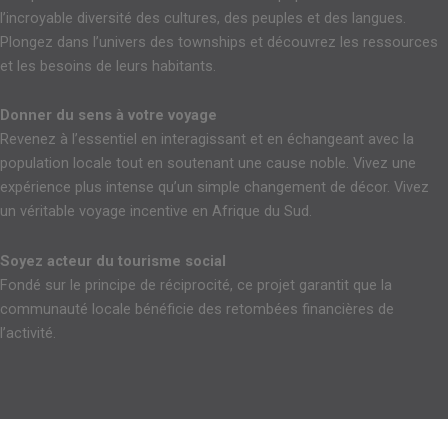
l’incroyable diversité des cultures, des peuples et des langues.
Plongez dans l’univers des townships et découvrez les ressources
et les besoins de leurs habitants.
Donner du sens à votre voyage
Revenez à l’essentiel en interagissant et en échangeant avec la
population locale tout en soutenant une cause noble. Vivez une
expérience plus intense qu’un simple changement de décor. Vivez
un véritable voyage incentive en Afrique du Sud.
Soyez acteur du tourisme social
Fondé sur le principe de réciprocité, ce projet garantit que la
communauté locale bénéficie des retombées financières de
l’activité.